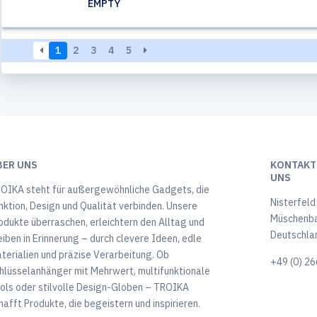
EMPTY
1
2
3
4
5
BER UNS
KONTAKTI
UNS
OIKA steht für außergewöhnliche Gadgets, die
Nisterfeld
nktion, Design und Qualität verbinden. Unsere
Müschenb
odukte überraschen, erleichtern den Alltag und
Deutschla
eiben in Erinnerung – durch clevere Ideen, edle
terialien und präzise Verarbeitung. Ob
+49 (0) 26
hlüsselanhänger mit Mehrwert, multifunktionale
ols oder stilvolle Design-Globen – TROIKA
hafft Produkte, die begeistern und inspirieren.