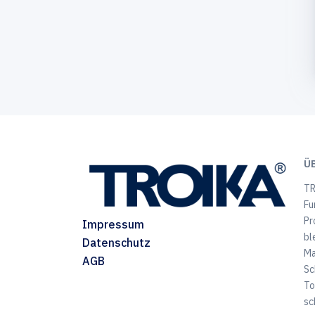
Ü
TR
Fu
Pr
Impressum
bl
Datenschutz
Ma
AGB
Sc
To
sc