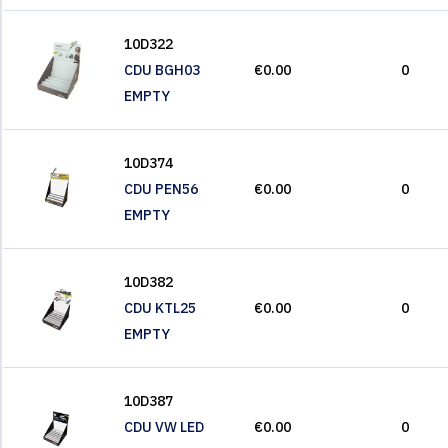
10D322
CDU BGH03
€0.00
0
EMPTY
10D374
CDU PEN56
€0.00
0
EMPTY
10D382
CDU KTL25
€0.00
0
EMPTY
10D387
CDU VW LED
€0.00
0