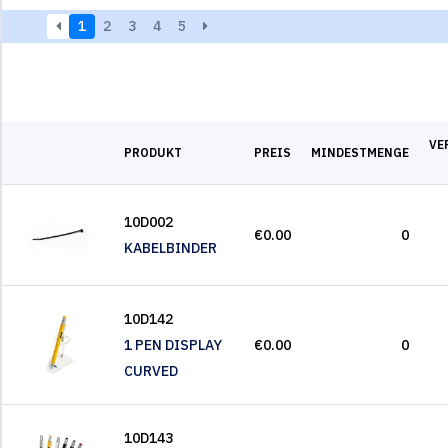
1
2
3
4
5
VE
PRODUKT
PREIS
MINDESTMENGE
10D002
€0.00
0
KABELBINDER
10D142
1 PEN DISPLAY
€0.00
0
CURVED
10D143