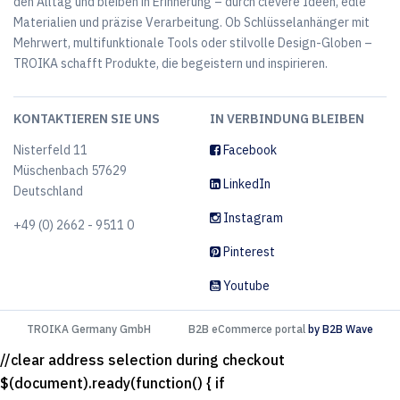
den Alltag und bleiben in Erinnerung – durch clevere Ideen, edle
Materialien und präzise Verarbeitung. Ob Schlüsselanhänger mit
Mehrwert, multifunktionale Tools oder stilvolle Design-Globen –
TROIKA schafft Produkte, die begeistern und inspirieren.
KONTAKTIEREN SIE UNS
IN VERBINDUNG BLEIBEN
Nisterfeld 11
Facebook
Müschenbach 57629
LinkedIn
Deutschland
Instagram
+49 (0) 2662 - 9511 0
Pinterest
Youtube
TROIKA Germany GmbH
B2B eCommerce portal
by B2B Wave
//clear address selection during checkout
$(document).ready(function() { if