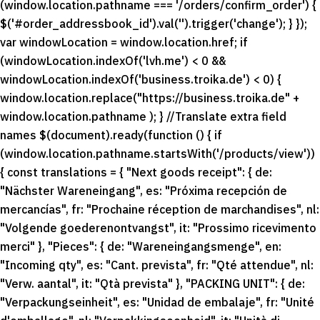
(window.location.pathname === '/orders/confirm_order') {
$('#order_addressbook_id').val('').trigger('change'); } });
var windowLocation = window.location.href; if
(windowLocation.indexOf('lvh.me') < 0 &&
windowLocation.indexOf('business.troika.de') < 0) {
window.location.replace("https://business.troika.de" +
window.location.pathname ); } //Translate extra field
names $(document).ready(function () { if
(window.location.pathname.startsWith('/products/view'))
{ const translations = { "Next goods receipt": { de:
"Nächster Wareneingang", es: "Próxima recepción de
mercancías", fr: "Prochaine réception de marchandises", nl:
"Volgende goederenontvangst", it: "Prossimo ricevimento
merci" }, "Pieces": { de: "Wareneingangsmenge", en:
"Incoming qty", es: "Cant. prevista", fr: "Qté attendue", nl:
"Verw. aantal", it: "Qtà prevista" }, "PACKING UNIT": { de:
"Verpackungseinheit", es: "Unidad de embalaje", fr: "Unité