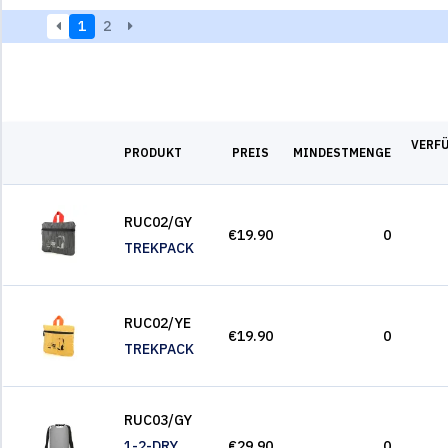
1
2
VERF
PRODUKT
PREIS
MINDESTMENGE
RUC02/GY
€19.90
0
TREKPACK
RUC02/YE
€19.90
0
TREKPACK
RUC03/GY
1-2-DRY
€29.90
0