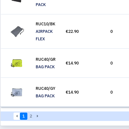
PACK
RUC10/BK
AIRPACK
€22.90
0
FLEX
RUC40/GR
€14.90
0
BAG PACK
RUC40/GY
€14.90
0
BAG PACK
1
2