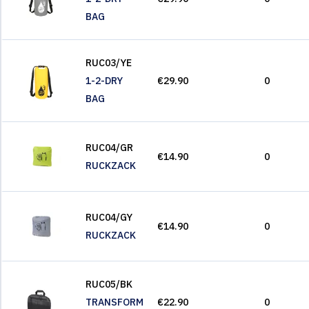
BAG
RUC03/YE
1-2-DRY
€29.90
0
BAG
RUC04/GR
€14.90
0
RUCKZACK
RUC04/GY
€14.90
0
RUCKZACK
RUC05/BK
TRANSFORM
€22.90
0