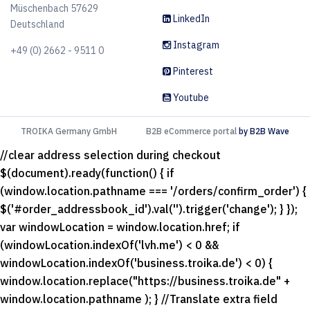
Müschenbach 57629
LinkedIn
Deutschland
Instagram
+49 (0) 2662 - 9511 0
Pinterest
Youtube
TROIKA Germany GmbH
B2B eCommerce portal
by B2B Wave
//clear address selection during checkout
$(document).ready(function() { if
(window.location.pathname === '/orders/confirm_order') {
$('#order_addressbook_id').val('').trigger('change'); } });
var windowLocation = window.location.href; if
(windowLocation.indexOf('lvh.me') < 0 &&
windowLocation.indexOf('business.troika.de') < 0) {
window.location.replace("https://business.troika.de" +
window.location.pathname ); } //Translate extra field