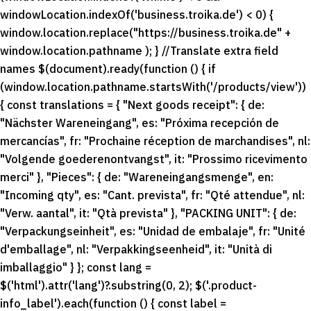
windowLocation.indexOf('business.troika.de') < 0) {
window.location.replace("https://business.troika.de" +
window.location.pathname ); } //Translate extra field
names $(document).ready(function () { if
(window.location.pathname.startsWith('/products/view'))
{ const translations = { "Next goods receipt": { de:
"Nächster Wareneingang", es: "Próxima recepción de
mercancías", fr: "Prochaine réception de marchandises", nl:
"Volgende goederenontvangst", it: "Prossimo ricevimento
merci" }, "Pieces": { de: "Wareneingangsmenge", en:
"Incoming qty", es: "Cant. prevista", fr: "Qté attendue", nl:
"Verw. aantal", it: "Qtà prevista" }, "PACKING UNIT": { de:
"Verpackungseinheit", es: "Unidad de embalaje", fr: "Unité
d'emballage", nl: "Verpakkingseenheid", it: "Unità di
imballaggio" } }; const lang =
$('html').attr('lang')?.substring(0, 2); $('.product-
info_label').each(function () { const label =