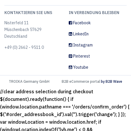
KONTAKTIEREN SIE UNS
IN VERBINDUNG BLEIBEN
Nisterfeld 11
Facebook
Müschenbach 57629
LinkedIn
Deutschland
Instagram
+49 (0) 2662 - 9511 0
Pinterest
Youtube
TROIKA Germany GmbH
B2B eCommerce portal
by B2B Wave
//clear address selection during checkout
$(document).ready(function() { if
(window.location.pathname === '/orders/confirm_order') {
$('#order_addressbook_id').val('').trigger('change'); } });
var windowLocation = window.location.href; if
(windowLocation.indexOf('lvh.me') < 0 &&