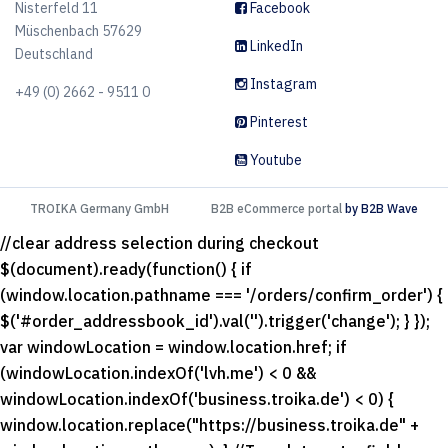
Nisterfeld 11
Facebook
Müschenbach 57629
LinkedIn
Deutschland
Instagram
+49 (0) 2662 - 9511 0
Pinterest
Youtube
TROIKA Germany GmbH
B2B eCommerce portal
by B2B Wave
//clear address selection during checkout
$(document).ready(function() { if
(window.location.pathname === '/orders/confirm_order') {
$('#order_addressbook_id').val('').trigger('change'); } });
var windowLocation = window.location.href; if
(windowLocation.indexOf('lvh.me') < 0 &&
windowLocation.indexOf('business.troika.de') < 0) {
window.location.replace("https://business.troika.de" +