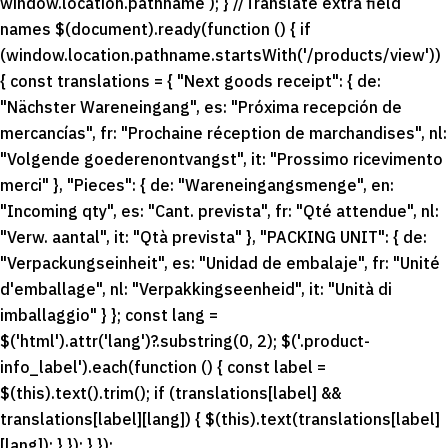
window.location.pathname ); } //Translate extra field
names $(document).ready(function () { if
(window.location.pathname.startsWith('/products/view'))
{ const translations = { "Next goods receipt": { de:
"Nächster Wareneingang", es: "Próxima recepción de
mercancías", fr: "Prochaine réception de marchandises", nl:
"Volgende goederenontvangst", it: "Prossimo ricevimento
merci" }, "Pieces": { de: "Wareneingangsmenge", en:
"Incoming qty", es: "Cant. prevista", fr: "Qté attendue", nl:
"Verw. aantal", it: "Qtà prevista" }, "PACKING UNIT": { de:
"Verpackungseinheit", es: "Unidad de embalaje", fr: "Unité
d'emballage", nl: "Verpakkingseenheid", it: "Unità di
imballaggio" } }; const lang =
$('html').attr('lang')?.substring(0, 2); $('.product-
info_label').each(function () { const label =
$(this).text().trim(); if (translations[label] &&
translations[label][lang]) { $(this).text(translations[label]
[lang]); } }); } });