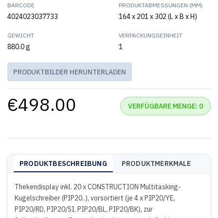
BARCODE
PRODUKTABMESSUNGEN (MM)
4024023037733
164 x 201 x 302 (L x B x H)
GEWICHT
VERPACKUNGSEINHEIT
880.0 g
1
PRODUKTBILDER HERUNTERLADEN
€498.00
VERFÜGBARE MENGE: 0
PRODUKTBESCHREIBUNG
PRODUKTMERKMALE
Thekendisplay inkl. 20 x CONSTRUCTION Multitasking-
Kugelschreiber (PIP20..), vorsortiert (je 4 x PIP20/YE,
PIP20/RD, PIP20/SI, PIP20/BL, PIP20/BK), zur