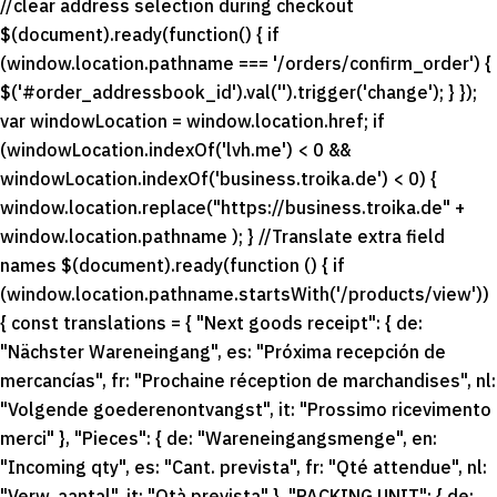
//clear address selection during checkout
$(document).ready(function() { if
(window.location.pathname === '/orders/confirm_order') {
$('#order_addressbook_id').val('').trigger('change'); } });
var windowLocation = window.location.href; if
(windowLocation.indexOf('lvh.me') < 0 &&
windowLocation.indexOf('business.troika.de') < 0) {
window.location.replace("https://business.troika.de" +
window.location.pathname ); } //Translate extra field
names $(document).ready(function () { if
(window.location.pathname.startsWith('/products/view'))
{ const translations = { "Next goods receipt": { de:
"Nächster Wareneingang", es: "Próxima recepción de
mercancías", fr: "Prochaine réception de marchandises", nl:
"Volgende goederenontvangst", it: "Prossimo ricevimento
merci" }, "Pieces": { de: "Wareneingangsmenge", en:
"Incoming qty", es: "Cant. prevista", fr: "Qté attendue", nl:
"Verw. aantal", it: "Qtà prevista" }, "PACKING UNIT": { de: