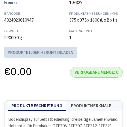
Freerail
10F327
BARCODE
PRODUKTABMESSUNGEN (MM)
4024023810947
375 x 375 x 1600 (L x B x H)
GEWICHT
PACKING UNIT
29000.0 g
1
PRODUKTBILDER HERUNTERLADEN
€0.00
VERFÜGBARE MENGE: 0
PRODUKTBESCHREIBUNG
PRODUKTMERKMALE
Bodendisplay zur Selbstbedienung, dreiseitige Lamellenwand,
Holzoptik, für Eurohaken (10F306, 10F307, 10F312, 10F321,