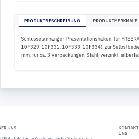
PRODUKTBESCHREIBUNG
PRODUKTMERKMALE
Schlüsselanhänger-Präsentationshaken, für FREER
10F329, 10F331, 10F333, 10F334), zur Selbstbedi
mm, für ca. 3 Verpackungen, Stahl, verzinkt, silberf
BER UNS
KONTAKTI
UNS
OIKA steht für außergewöhnliche Gadgets, die