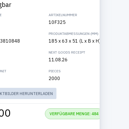
gbar
E
ARTIKELNUMMER
10F325
PRODUKTABMESSUNGEN (MM)
3810848
185 x 63 x 51 (L x B x H)
NEXT GOODS RECEIPT
11.08.26
UNIT
PIECES
2000
KTBILDER HERUNTERLADEN
00
VERFÜGBARE MENGE: 484