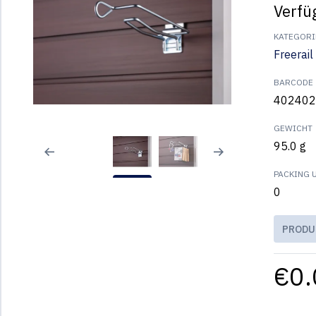
Verfü
KATEGORI
Freerail
BARCODE
402402
GEWICHT
95.0 g
PACKING 
0
PRODU
€0.