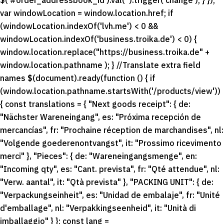
$('#order_addressbook_id').val('').trigger('change'); } });
var windowLocation = window.location.href; if
(windowLocation.indexOf('lvh.me') < 0 &&
windowLocation.indexOf('business.troika.de') < 0) {
window.location.replace("https://business.troika.de" +
window.location.pathname ); } //Translate extra field
names $(document).ready(function () { if
(window.location.pathname.startsWith('/products/view'))
{ const translations = { "Next goods receipt": { de:
"Nächster Wareneingang", es: "Próxima recepción de
mercancías", fr: "Prochaine réception de marchandises", nl:
"Volgende goederenontvangst", it: "Prossimo ricevimento
merci" }, "Pieces": { de: "Wareneingangsmenge", en:
"Incoming qty", es: "Cant. prevista", fr: "Qté attendue", nl:
"Verw. aantal", it: "Qtà prevista" }, "PACKING UNIT": { de:
"Verpackungseinheit", es: "Unidad de embalaje", fr: "Unité
d'emballage", nl: "Verpakkingseenheid", it: "Unità di
imballaggio" } }; const lang =