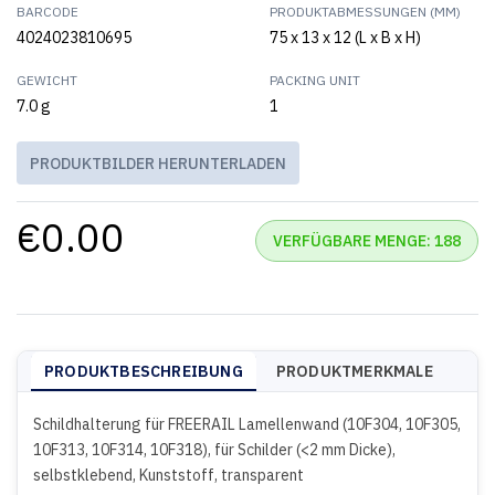
BARCODE
PRODUKTABMESSUNGEN (MM)
4024023810695
75 x 13 x 12 (L x B x H)
GEWICHT
PACKING UNIT
7.0 g
1
PRODUKTBILDER HERUNTERLADEN
€0.00
VERFÜGBARE MENGE: 188
PRODUKTBESCHREIBUNG
PRODUKTMERKMALE
Schildhalterung für FREERAIL Lamellenwand (10F304, 10F305,
10F313, 10F314, 10F318), für Schilder (<2 mm Dicke),
selbstklebend, Kunststoff, transparent