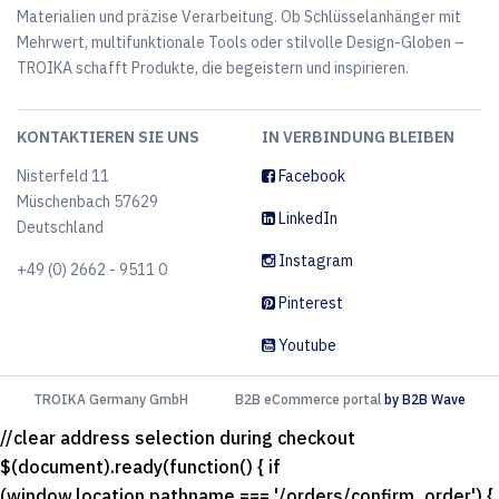
Materialien und präzise Verarbeitung. Ob Schlüsselanhänger mit
Mehrwert, multifunktionale Tools oder stilvolle Design-Globen –
TROIKA schafft Produkte, die begeistern und inspirieren.
KONTAKTIEREN SIE UNS
IN VERBINDUNG BLEIBEN
Nisterfeld 11
Facebook
Müschenbach 57629
LinkedIn
Deutschland
Instagram
+49 (0) 2662 - 9511 0
Pinterest
Youtube
TROIKA Germany GmbH
B2B eCommerce portal
by B2B Wave
//clear address selection during checkout
$(document).ready(function() { if
(window.location.pathname === '/orders/confirm_order') {