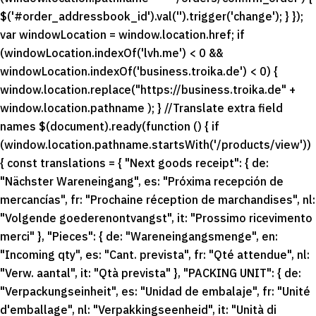
$('#order_addressbook_id').val('').trigger('change'); } });
var windowLocation = window.location.href; if
(windowLocation.indexOf('lvh.me') < 0 &&
windowLocation.indexOf('business.troika.de') < 0) {
window.location.replace("https://business.troika.de" +
window.location.pathname ); } //Translate extra field
names $(document).ready(function () { if
(window.location.pathname.startsWith('/products/view'))
{ const translations = { "Next goods receipt": { de:
"Nächster Wareneingang", es: "Próxima recepción de
mercancías", fr: "Prochaine réception de marchandises", nl:
"Volgende goederenontvangst", it: "Prossimo ricevimento
merci" }, "Pieces": { de: "Wareneingangsmenge", en:
"Incoming qty", es: "Cant. prevista", fr: "Qté attendue", nl:
"Verw. aantal", it: "Qtà prevista" }, "PACKING UNIT": { de:
"Verpackungseinheit", es: "Unidad de embalaje", fr: "Unité
d'emballage", nl: "Verpakkingseenheid", it: "Unità di