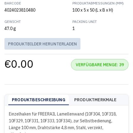
BARCODE
PRODUKTABMESSUNGEN (MM)
4024023810480
100 x 5 x 50 (L x B x H)
GEWICHT
PACKING UNIT
47.0 g
1
PRODUKTBILDER HERUNTERLADEN
€0.00
VERFÜGBARE MENGE: 39
PRODUKTBESCHREIBUNG
PRODUKTMERKMALE
Einzelhaken für FREERAIL Lamellenwand (10F304, 10F318,
10F329, 10F331, 10F333, 10F334), zur Selbstbedienung,
Länge 100 mm, Drahtstärke 4,8 mm, Stahl, verzinkt,