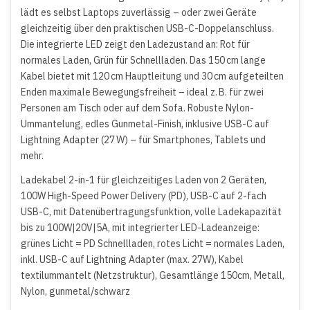
lädt es selbst Laptops zuverlässig – oder zwei Geräte
gleichzeitig über den praktischen USB-C-Doppelanschluss.
Die integrierte LED zeigt den Ladezustand an: Rot für
normales Laden, Grün für Schnellladen. Das 150 cm lange
Kabel bietet mit 120 cm Hauptleitung und 30 cm aufgeteilten
Enden maximale Bewegungsfreiheit – ideal z. B. für zwei
Personen am Tisch oder auf dem Sofa. Robuste Nylon-
Ummantelung, edles Gunmetal-Finish, inklusive USB-C auf
Lightning Adapter (27 W) – für Smartphones, Tablets und
mehr.
Ladekabel 2-in-1 für gleichzeitiges Laden von 2 Geräten,
100W High-Speed Power Delivery (PD), USB-C auf 2-fach
USB-C, mit Datenübertragungsfunktion, volle Ladekapazität
bis zu 100W|20V|5A, mit integrierter LED-Ladeanzeige:
grünes Licht = PD Schnellladen, rotes Licht = normales Laden,
inkl. USB-C auf Lightning Adapter (max. 27W), Kabel
textilummantelt (Netzstruktur), Gesamtlänge 150cm, Metall,
Nylon, gunmetal/schwarz