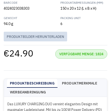
BARCODE
PRODUKTABMESSUNGEN (MM)
4024023038303
150 x 20 x 12 (L x B x H)
GEWICHT
PACKING UNIT
94.0 g
6
PRODUKTBILDER HERUNTERLADEN
€24.90
VERFÜGBARE MENGE: 1824
PRODUKTBESCHREIBUNG
PRODUKTMERKMALE
WERBEANBRINGUNG
Das LUXURY CHARGING DUO vereint elegantes Design mit
maximaler Ladeleistung. Mit bis zu 100 W Power Delivery (PD)