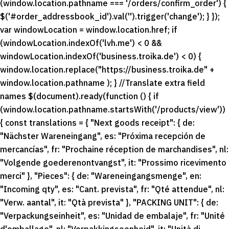
(window.location.pathname === '/orders/confirm_order') {
$('#order_addressbook_id').val('').trigger('change'); } });
var windowLocation = window.location.href; if
(windowLocation.indexOf('lvh.me') < 0 &&
windowLocation.indexOf('business.troika.de') < 0) {
window.location.replace("https://business.troika.de" +
window.location.pathname ); } //Translate extra field
names $(document).ready(function () { if
(window.location.pathname.startsWith('/products/view'))
{ const translations = { "Next goods receipt": { de:
"Nächster Wareneingang", es: "Próxima recepción de
mercancías", fr: "Prochaine réception de marchandises", nl:
"Volgende goederenontvangst", it: "Prossimo ricevimento
merci" }, "Pieces": { de: "Wareneingangsmenge", en:
"Incoming qty", es: "Cant. prevista", fr: "Qté attendue", nl:
"Verw. aantal", it: "Qtà prevista" }, "PACKING UNIT": { de:
"Verpackungseinheit", es: "Unidad de embalaje", fr: "Unité