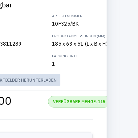
gbar
E
ARTIKELNUMMER
10F325/BK
PRODUKTABMESSUNGEN (MM)
3811289
185 x 63 x 51 (L x B x H)
PACKING UNIT
1
KTBILDER HERUNTERLADEN
00
VERFÜGBARE MENGE: 115