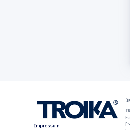
Ü
TR
Fu
Pr
Impressum