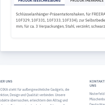
PRODUKTBESCHREIBUNG
PRODUKTMERKMALE
Schlüsselanhänger-Präsentationshaken, für FREER
10F329, 10F331, 10F333, 10F334), zur Selbstbedi
mm, für ca. 3 Verpackungen, Stahl, verzinkt, schwar
BER UNS
KONTAKTI
UNS
OIKA steht für außergewöhnliche Gadgets, die
Nisterfeld
nktion, Design und Qualität verbinden. Unsere
Müschenb
odukte überraschen, erleichtern den Alltag und
Deutschla