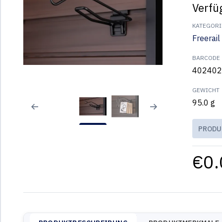
Verfü
KATEGORI
Freerail
BARCODE
402402
GEWICHT
95.0 g
PRODU
€0.