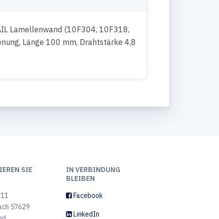
AIL Lamellenwand (10F304, 10F318,
enung, Länge 100 mm, Drahtstärke 4,8
z
EREN SIE
IN VERBINDUNG
BLEIBEN
 11
Facebook
ach 57629
LinkedIn
nd