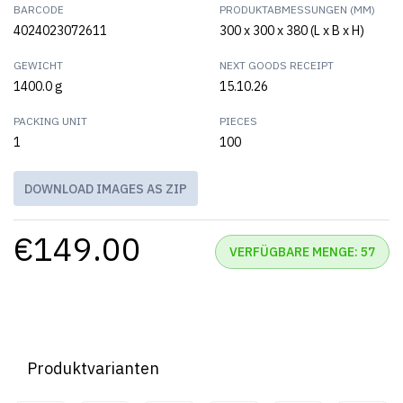
BARCODE
PRODUKTABMESSUNGEN (MM)
4024023072611
300 x 300 x 380 (L x B x H)
GEWICHT
NEXT GOODS RECEIPT
1400.0 g
15.10.26
PACKING UNIT
PIECES
1
100
DOWNLOAD IMAGES AS ZIP
€149.00
VERFÜGBARE MENGE: 57
Produktvarianten