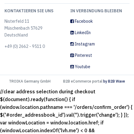
KONTAKTIEREN SIE UNS
IN VERBINDUNG BLEIBEN
Nisterfeld 11
Facebook
Müschenbach 57629
LinkedIn
Deutschland
Instagram
+49 (0) 2662 - 9511 0
Pinterest
Youtube
TROIKA Germany GmbH
B2B eCommerce portal
by B2B Wave
//clear address selection during checkout
$(document).ready(function() { if
(window.location.pathname === '/orders/confirm_order') {
$('#order_addressbook_id').val('').trigger('change'); } });
var windowLocation = window.location.href; if
(windowLocation.indexOf('lvh.me') < 0 &&