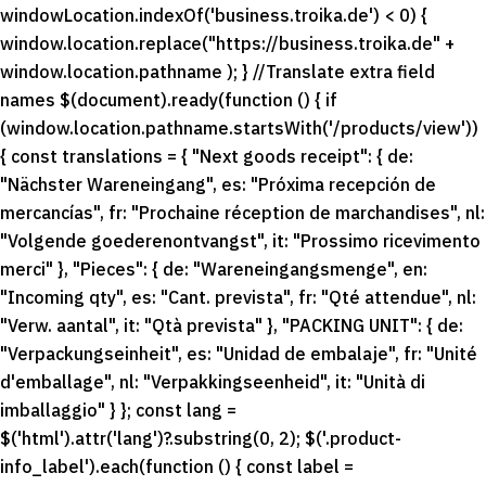
windowLocation.indexOf('business.troika.de') < 0) {
window.location.replace("https://business.troika.de" +
window.location.pathname ); } //Translate extra field
names $(document).ready(function () { if
(window.location.pathname.startsWith('/products/view'))
{ const translations = { "Next goods receipt": { de:
"Nächster Wareneingang", es: "Próxima recepción de
mercancías", fr: "Prochaine réception de marchandises", nl:
"Volgende goederenontvangst", it: "Prossimo ricevimento
merci" }, "Pieces": { de: "Wareneingangsmenge", en:
"Incoming qty", es: "Cant. prevista", fr: "Qté attendue", nl:
"Verw. aantal", it: "Qtà prevista" }, "PACKING UNIT": { de:
"Verpackungseinheit", es: "Unidad de embalaje", fr: "Unité
d'emballage", nl: "Verpakkingseenheid", it: "Unità di
imballaggio" } }; const lang =
$('html').attr('lang')?.substring(0, 2); $('.product-
info_label').each(function () { const label =