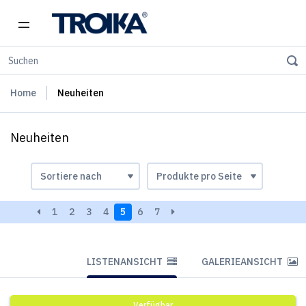
Home
Neuheiten
Neuheiten
1
2
3
4
5
6
7
LISTENANSICHT
GALERIEANSICHT
Verfügbar