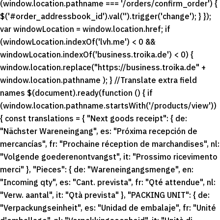
(window.location.pathname === '/orders/confirm_order') {
$('#order_addressbook_id').val('').trigger('change'); } });
var windowLocation = window.location.href; if
(windowLocation.indexOf('lvh.me') < 0 &&
windowLocation.indexOf('business.troika.de') < 0) {
window.location.replace("https://business.troika.de" +
window.location.pathname ); } //Translate extra field
names $(document).ready(function () { if
(window.location.pathname.startsWith('/products/view'))
{ const translations = { "Next goods receipt": { de:
"Nächster Wareneingang", es: "Próxima recepción de
mercancías", fr: "Prochaine réception de marchandises", nl:
"Volgende goederenontvangst", it: "Prossimo ricevimento
merci" }, "Pieces": { de: "Wareneingangsmenge", en:
"Incoming qty", es: "Cant. prevista", fr: "Qté attendue", nl:
"Verw. aantal", it: "Qtà prevista" }, "PACKING UNIT": { de:
"Verpackungseinheit", es: "Unidad de embalaje", fr: "Unité