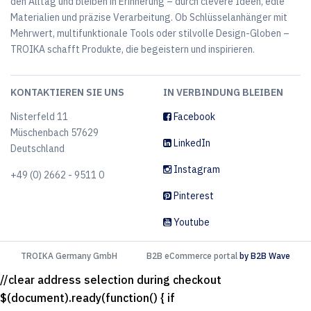
den Alltag und bleiben in Erinnerung – durch clevere Ideen, edle
Materialien und präzise Verarbeitung. Ob Schlüsselanhänger mit
Mehrwert, multifunktionale Tools oder stilvolle Design-Globen –
TROIKA schafft Produkte, die begeistern und inspirieren.
KONTAKTIEREN SIE UNS
IN VERBINDUNG BLEIBEN
Nisterfeld 11
Facebook
Müschenbach 57629
LinkedIn
Deutschland
Instagram
+49 (0) 2662 - 9511 0
Pinterest
Youtube
TROIKA Germany GmbH
B2B eCommerce portal
by B2B Wave
//clear address selection during checkout
$(document).ready(function() { if