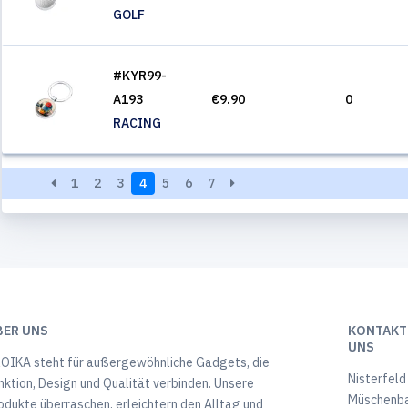
GOLF
#KYR99-
A193
€9.90
0
RACING
1
2
3
4
5
6
7
BER UNS
KONTAKTI
UNS
OIKA steht für außergewöhnliche Gadgets, die
Nisterfeld
nktion, Design und Qualität verbinden. Unsere
Müschenb
odukte überraschen, erleichtern den Alltag und