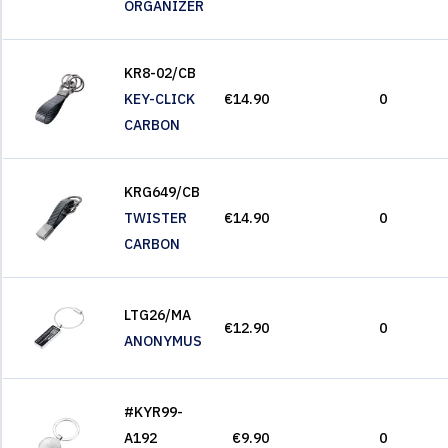
ORGANIZER
KR8-02/CB
KEY-CLICK
€14.90
0
CARBON
KRG649/CB
TWISTER
€14.90
0
CARBON
LTG26/MA
€12.90
0
ANONYMUS
#KYR99-
A192
€9.90
0