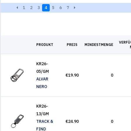
1
2
3
4
5
6
7
VERFÜ
PRODUKT
PREIS
MINDESTMENGE
KR26-
05/GM
€19.90
0
ALVAR
NERO
KR26-
13/GM
TRACK &
€24.90
0
FIND