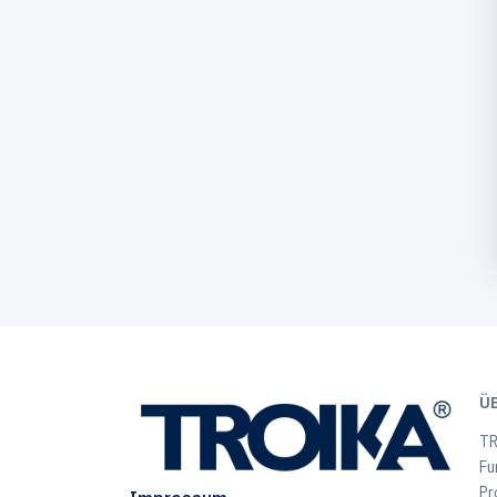
Ü
TR
Fu
Pr